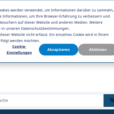
Cookies werden verwendet, um Informationen darüber zu sammeln,
Unternehmen
Kontakt
se Informationen, um Ihre Browser-Erfahrung zu verbessern und
esuchern auf dieser Website und anderen Medien. Weitere
ie in unseren Datenschutzbestimmungen.
ser Website nicht erfasst. Ein einzelnes Cookie wird in Ihrem
erfolgt werden möchten.
s ist ein Suchfeld mit einer automatischen Vorschlags
Cookie-
Akzeptieren
Ablehnen
Einstellungen
Es gibt keine Vorschläge, da das Suchfeld l
s ist ein Suchfeld mit einer automatischen Vorschlags
Es gibt keine Vorschläge, da das Suchfeld l